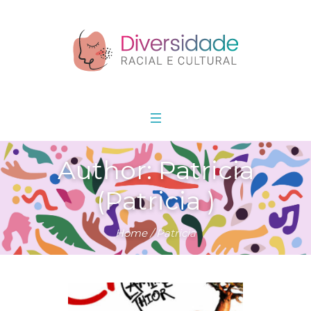
Author:
Patricia
(Patricia )
Home
/
Patricia