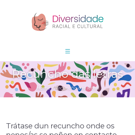
Recuncho das letras
Home
/
Recuncho das letras
Trátase dun recuncho onde os
nenos/as se poñen en contacto